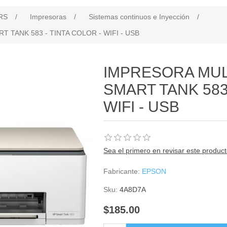
RS
/
Impresoras
/
Sistemas continuos e Inyección
/
 TANK 583 - TINTA COLOR - WIFI - USB
IMPRESORA MUL
SMART TANK 583 
WIFI - USB
Sea el primero en revisar este produc
Fabricante:
EPSON
Sku:
4A8D7A
$185.00