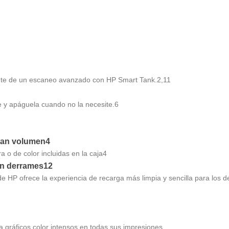
rute de un escaneo avanzado con HP Smart Tank.2,11
 y apáguela cuando no la necesite.6
ran volumen4
 o de color incluidas en la caja4
sin derrames12
 de HP ofrece la experiencia de recarga más limpia y sencilla para los d
a gráficos color intensos en todas sus impresiones.