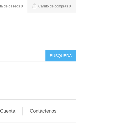
sta de deseos
0
Carrito de compras
0
BÚSQUEDA
 Cuenta
Contáctenos