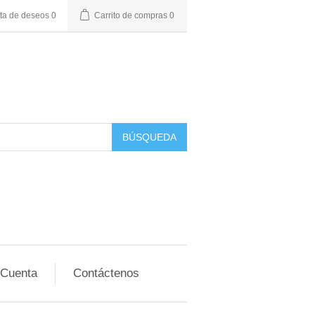
sta de deseos
0
Carrito de compras
0
BÚSQUEDA
 Cuenta
Contáctenos