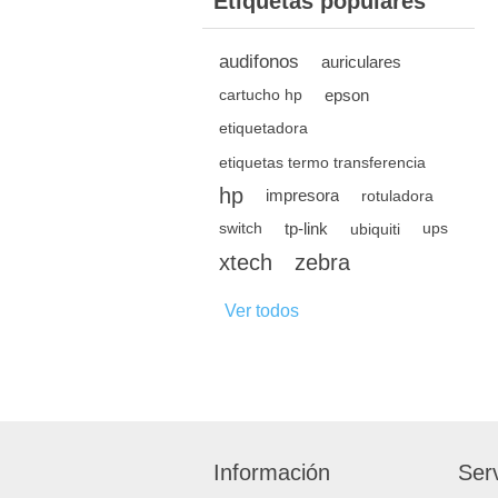
Etiquetas populares
audifonos
auriculares
epson
cartucho hp
etiquetadora
etiquetas termo transferencia
hp
impresora
rotuladora
tp-link
switch
ubiquiti
ups
xtech
zebra
Ver todos
Información
Serv