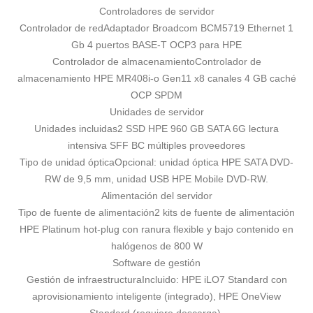
Controladores de servidor
Controlador de red
Adaptador Broadcom BCM5719 Ethernet 1
Gb 4 puertos BASE-T OCP3 para HPE
Controlador de almacenamiento
Controlador de
almacenamiento HPE MR408i-o Gen11 x8 canales 4 GB caché
OCP SPDM
Unidades de servidor
Unidades incluidas
2 SSD HPE 960 GB SATA 6G lectura
intensiva SFF BC múltiples proveedores
Tipo de unidad óptica
Opcional: unidad óptica HPE SATA DVD-
RW de 9,5 mm, unidad USB HPE Mobile DVD-RW.
Alimentación del servidor
Tipo de fuente de alimentación
2 kits de fuente de alimentación
HPE Platinum hot-plug con ranura flexible y bajo contenido en
halógenos de 800 W
Software de gestión
Gestión de infraestructura
Incluido: HPE iLO7 Standard con
aprovisionamiento inteligente (integrado), HPE OneView