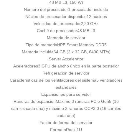
48 MB L3, 150 W)
Número del procesador
1 procesador incluido
Núcleo de procesador disponible
12 núcleos
Velocidad del procesador
2,20 GHz
Caché de procesador
48 MB L3
Memoria de servidor
Tipo de memoria
HPE Smart Memory DDR5
Memoria incluida
64 GB (2 x 32 GB, 6400 MT/s)
Server Accelerator
Aceleradores
3 GPU de ancho único en la parte posterior
Refrigeración de servidor
Características de los ventiladores del sistema
5 ventiladores
estándares
Expansiones para servidor
Ranuras de expansión
Máximo 3 ranuras PCIe Gen5 (16
carriles cada una) y máximo 2 ranuras OCP3.0 (16 carriles
cada una)
Factor de forma del servidor
Formato
Rack 1U