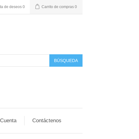
sta de deseos
0
Carrito de compras
0
BÚSQUEDA
 Cuenta
Contáctenos