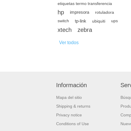
etiquetas termo transferencia
hp
impresora
rotuladora
tp-link
switch
ubiquiti
ups
xtech
zebra
Ver todos
Información
Serv
Mapa del sitio
Búsq
Shipping & returns
Produ
Privacy notice
Compa
Conditions of Use
Nuevo