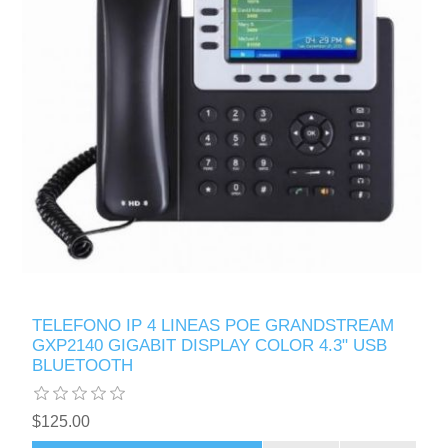
TELEFONO IP 4 LINEAS POE GRANDSTREAM
GXP2140 GIGABIT DISPLAY COLOR 4.3" USB
BLUETOOTH
$125.00