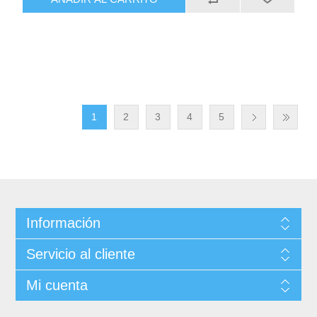
1
2
3
4
5
Información
Servicio al cliente
Mi cuenta