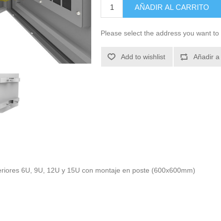
AÑADIR AL CARRITO
Please select the address you want to 
Add to wishlist
Añadir a
xteriores 6U, 9U, 12U y 15U con montaje en poste (600x600mm)