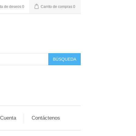
sta de deseos
0
Carrito de compras
0
BÚSQUEDA
 Cuenta
Contáctenos