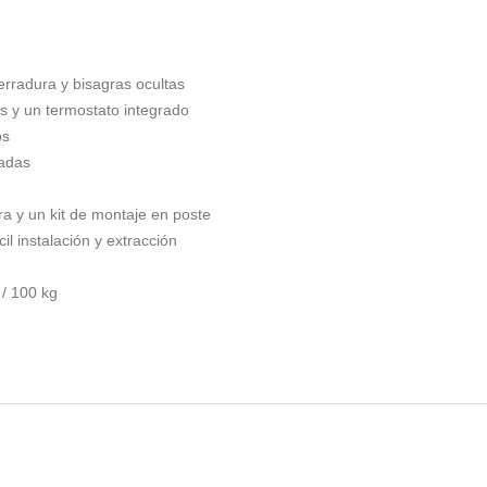
erradura y bisagras ocultas
es y un termostato integrado
os
radas
ra y un kit de montaje en poste
l instalación y extracción
 / 100 kg