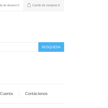
sta de deseos
0
Carrito de compras
0
BÚSQUEDA
 Cuenta
Contáctenos