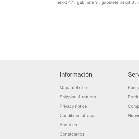
nexxt
47
,
gabinete
9
,
gabinete nexxt
8
,
Información
Serv
Mapa del sitio
Búsq
Shipping & returns
Produ
Privacy notice
Compa
Conditions of Use
Nuevo
About us
Contáctenos