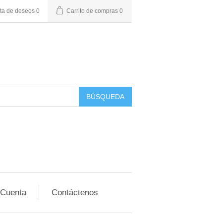
sta de deseos
0
Carrito de compras
0
BÚSQUEDA
 Cuenta
Contáctenos