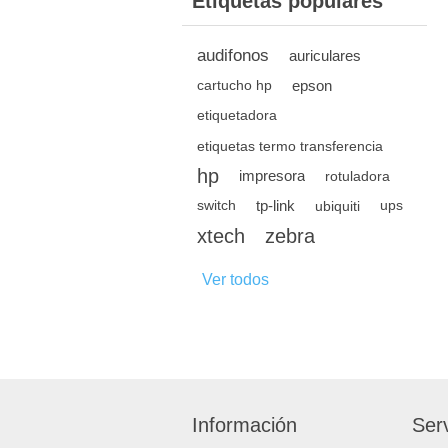
Etiquetas populares
audifonos
auriculares
epson
cartucho hp
etiquetadora
etiquetas termo transferencia
hp
impresora
rotuladora
tp-link
switch
ubiquiti
ups
xtech
zebra
Ver todos
Información
Serv