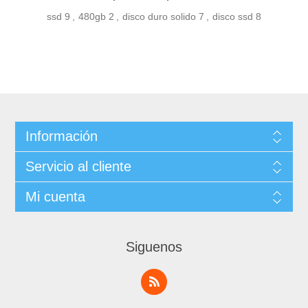
ssd
9
,
480gb
2
,
disco duro solido
7
,
disco ssd
8
Información
Servicio al cliente
Mi cuenta
Siguenos