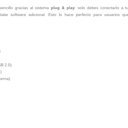
encillo gracias al sistema
plug & play
: solo debes conectarlo a 
talar software adicional. Esto lo hace perfecto para usuarios q
B
B 2.0)
)
terna)