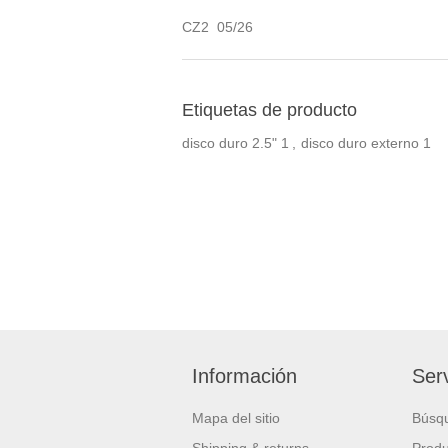
CZ2 05/26
Etiquetas de producto
disco duro 2.5"
1
,
disco duro externo
1
Información
Serv
Mapa del sitio
Búsq
Shipping & returns
Produ