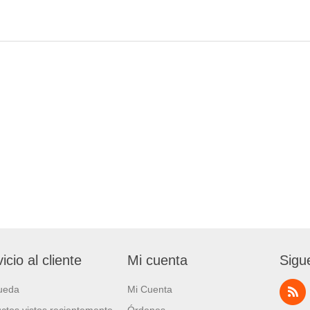
icio al cliente
Mi cuenta
Sigu
ueda
Mi Cuenta
ctos vistos recientemente
Órdenes