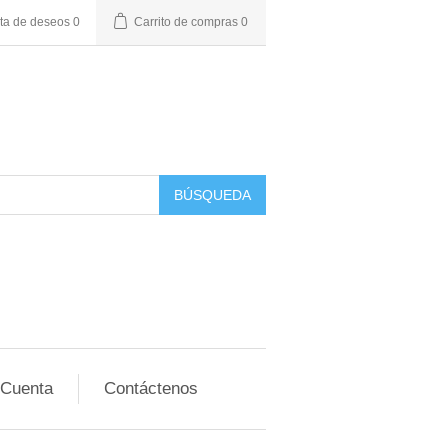
sta de deseos
0
Carrito de compras
0
BÚSQUEDA
 Cuenta
Contáctenos