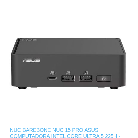
NUC BAREBONE NUC 15 PRO ASUS
COMPUTADORA INTEL CORE ULTRA 5 225H -