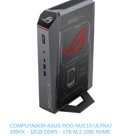
COMPUTADOR ASUS ROG NUC15 ULTRA7
255HX - 32GB DDR5 - 1TB M.2 2280 NVME