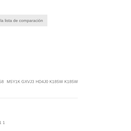
 la lista de comparación
 5758 M5Y1K GXVJ3 HD4J0 K185W K185W
1
1