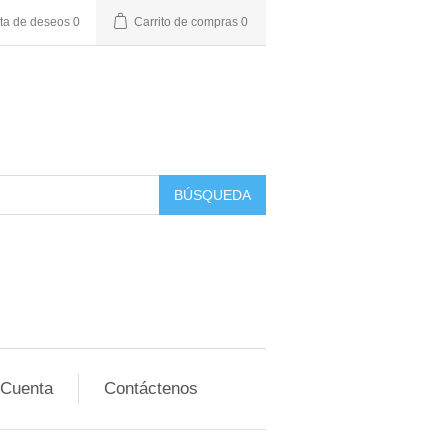
sta de deseos
0
Carrito de compras
0
BÚSQUEDA
 Cuenta
Contáctenos