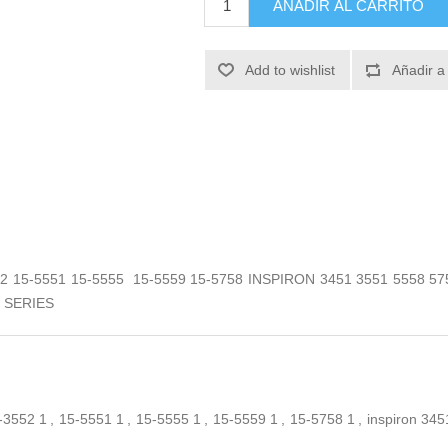
AÑADIR AL CARRITO
Add to wishlist
Añadir a
552 15-5551 15-5555 15-5559 15-5758 INSPIRON 3451 3551 5558
0 SERIES
-3552
1
,
15-5551
1
,
15-5555
1
,
15-5559
1
,
15-5758
1
,
inspiron 345