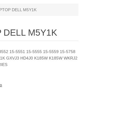
APTOP DELL M5Y1K
P DELL M5Y1K
3552 15-5551 15-5555 15-5559 15-5758
5Y1K GXVJ3 HD4J0 K185W K185W WKRJ2
RIES
to