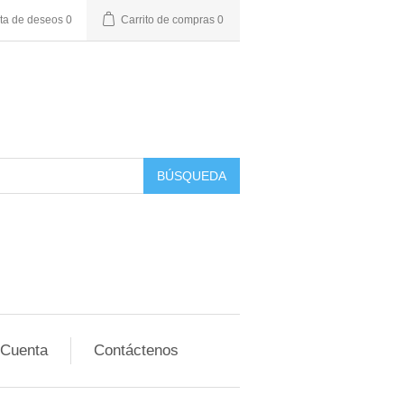
sta de deseos
0
Carrito de compras
0
BÚSQUEDA
 Cuenta
Contáctenos