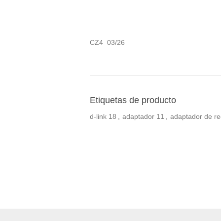
CZ4 03/26
Etiquetas de producto
d-link
18
,
adaptador
11
,
adaptador de r