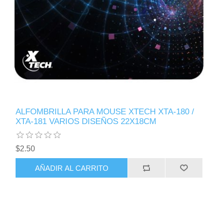
ALFOMBRILLA PARA MOUSE XTECH XTA-180 /
XTA-181 VARIOS DISEÑOS 22X18CM
$2.50
AÑADIR AL CARRITO